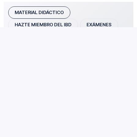
MATERIAL DIDÁCTICO
HAZTE MIEMBRO DEL IBD
EXÁMENES
El estudio del Certificado General en Destilación se ve
facilitado por el material de aprendizaje autodirigido en
línea, que explica de forma exhaustiva todos los
temas del programa de estudios. El material didáctico
incluye textos claros y atractivos, numerosas
ilustraciones técnicas y vídeos que te ayudarán a
reforzar tu comprensión del tema. También puedes
comprobar tu comprensión del material didáctico
respondiendo a las preguntas de selección múltiple
que se plantean al final de cada unidad.
Los candidatos y certificados con el Certificado
General que también sean miembros del CIBD tendrán
acceso al Material de Aprendizaje durante tres años
(los no miembros disponen de 90 días de acceso tras
el examen).